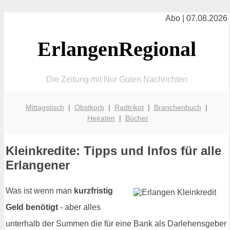
Abo | 07.08.2026
ErlangenRegional
Die Zeitung mit Nur Guten Nachrichten
Mittagstisch
|
Obstkorb
|
Radtrikot
|
Branchenbuch
|
Heiraten
|
Bücher
Kleinkredite: Tipps und Infos für alle
Erlangener
Was ist wenn man
kurzfristig
Geld benötigt
- aber alles
unterhalb der Summen die für eine Bank als Darlehensgeber