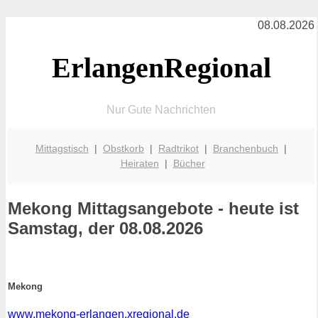
08.08.2026
ErlangenRegional
Nur Gute Nachrichten
Mittagstisch
|
Obstkorb
|
Radtrikot
|
Branchenbuch
|
Heiraten
|
Bücher
Mekong
Mittagsangebote - heute ist
Samstag, der 08.08.2026
Mekong
www.mekong-erlangen.xregional.de