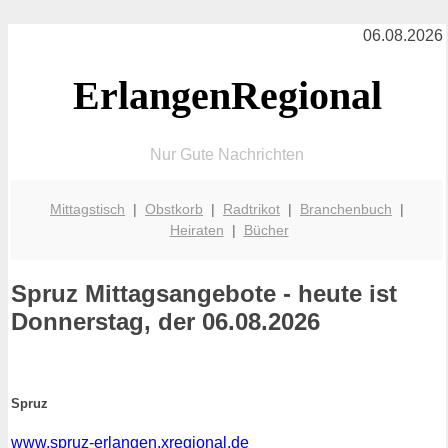
06.08.2026
ErlangenRegional
Nur Gute Nachrichten
Mittagstisch
|
Obstkorb
|
Radtrikot
|
Branchenbuch
|
Heiraten
|
Bücher
Spruz
Mittagsangebote - heute ist
Donnerstag, der 06.08.2026
Spruz
www.spruz-erlangen.xregional.de